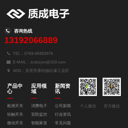
咨询热线
13192066889
TEL：0769-85983976
E-MAIL：zcdzzym@163.com
ADD：东莞市厚街镇白濠工业区
产品中
应用领
新闻资
心
域
讯
检测开关
消费电子
公司新闻
个人微信
官方微信
轻触开关
安防监控
行业资讯
微动开关
智能家居
常见问题