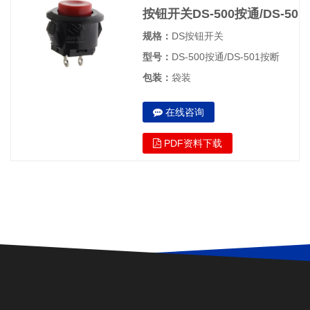
按钮开关DS-500按通/DS-
规格：
DS按钮开关
型号：
DS-500按通/DS-501按断
包装：
袋装
在线咨询
PDF资料下载