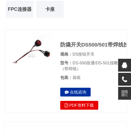
FPC连接器
卡座
防撬开关DS500/501带焊
规格：
DS按钮开关
型号：
DS-500按通/DS-501按断
（带焊线）
包装：
袋装
在线咨询
PDF资料下载