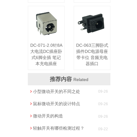
DC-071-2.0针8A
DC-063三脚卧式
大电流DC插座卧
插件DC电源母座
式6脚全插 笔记
带卡位 音频充电
本充电插座
器插口
推荐内容
Related
小型微动开关的不同之处
09-26
鼠标微动开关的设计特点
09-26
微动开关的构造
09-26
轻触开关有哪些检测过程？
09-22