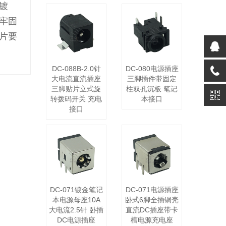
镀
接牢固
片要
DC-088B-2.0针
DC-080电源插座
大电流直流插座
三脚插件带固定
三脚贴片立式旋
柱双孔沉板 笔记
转拨码开关 充电
本接口
接口
DC-071镀金笔记
DC-071电源插座
本电源母座10A
卧式6脚全插铜壳
大电流2.5针 卧插
直流DC插座带卡
DC电源插座
槽电源充电座