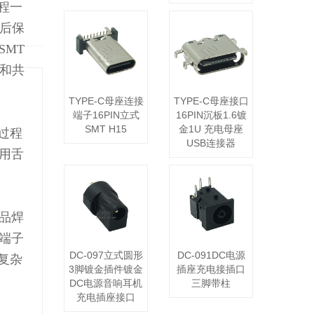
程一
装后保
MT
和共
TYPE-C母座连接
TYPE-C母座接口
端子16PIN立式
16PIN沉板1.6镀
SMT H15
金1U 充电母座
过程
USB连接器
利用舌
产品焊
料端子
DC-097立式圆形
DC-091DC电源
复杂
3脚镀金插件镀金
插座充电接插口
DC电源音响耳机
三脚带柱
充电插座接口