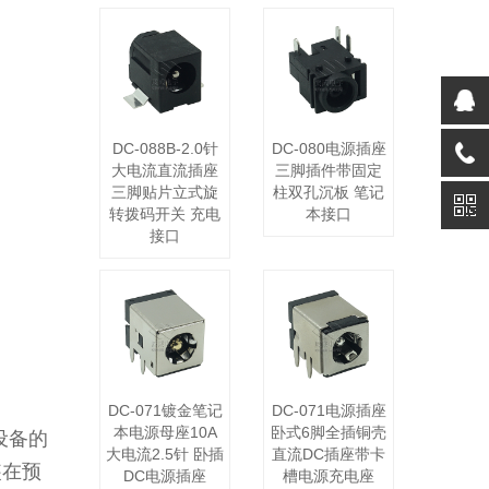
DC-088B-2.0针
DC-080电源插座
大电流直流插座
三脚插件带固定
三脚贴片立式旋
柱双孔沉板 笔记
转拨码开关 充电
本接口
接口
DC-071镀金笔记
DC-071电源插座
本电源母座10A
卧式6脚全插铜壳
设备的
大电流2.5针 卧插
直流DC插座带卡
装在预
DC电源插座
槽电源充电座