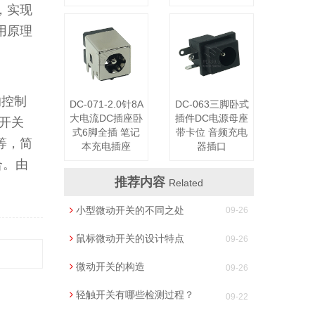
，实现
用原理
的控制
DC-071-2.0针8A
DC-063三脚卧式
大电流DC插座卧
插件DC电源母座
开关
式6脚全插 笔记
带卡位 音频充电
等，简
本充电插座
器插口
合。由
推荐内容
Related
小型微动开关的不同之处
09-26
鼠标微动开关的设计特点
09-26
微动开关的构造
09-26
轻触开关有哪些检测过程？
09-22