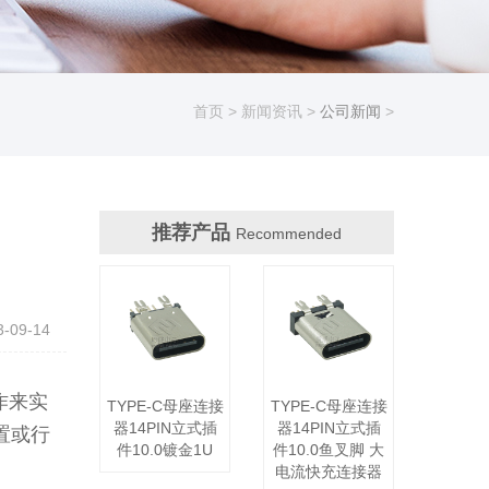
首页
>
新闻资讯
>
公司新闻
>
推荐产品
Recommended
09-14
作来实
TYPE-C母座连接
TYPE-C母座连接
器14PIN立式插
器14PIN立式插
置或行
件10.0镀金1U
件10.0鱼叉脚 大
电流快充连接器