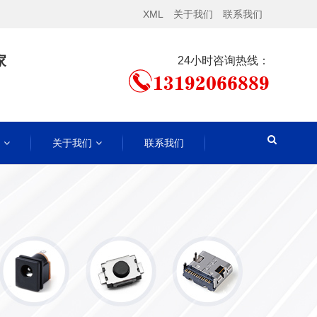
XML
关于我们
联系我们
家
24小时咨询热线：
13192066889
关于我们
联系我们