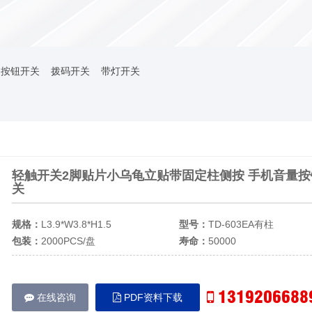
按钮开关
拨码开关
带灯开关
轻触开关2脚贴片小乌龟立贴带固定柱侧按 手机音量按
关
规格：
L3.9*W3.8*H1.5
型号：
TD-603EA有柱
包装：
2000PCS/盘
寿命：
50000
1319206688
在线咨询
PDF资料下载