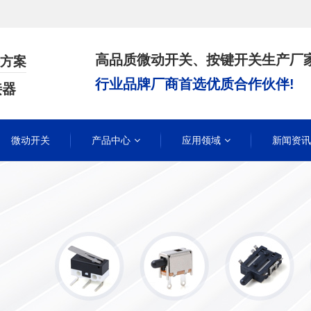
高品质微动开关、按键开关生产厂
方案
行业品牌厂商首选优质合作伙伴!
接器
微动开关
产品中心
应用领域
新闻资讯