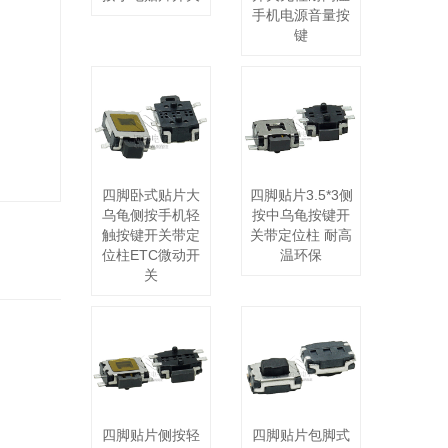
手机电源音量按
键
四脚贴片3.5*3侧
四脚卧式贴片大
按中乌龟按键开
乌龟侧按手机轻
关带定位柱 耐高
触按键开关带定
温环保
位柱ETC微动开
关
四脚贴片侧按轻
四脚贴片包脚式